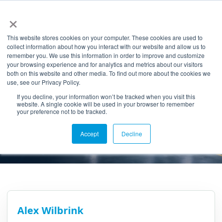
×
NL
EN
This website stores cookies on your computer. These cookies are used to
collect information about how you interact with our website and allow us to
remember you. We use this information in order to improve and customize
your browsing experience and for analytics and metrics about our visitors
30 JUNI 2023
both on this website and other media. To find out more about the cookies we
Tecnotion start met
use, see our Privacy Policy.
If you decline, your information won’t be tracked when you visit this
Togetr Digital
website. A single cookie will be used in your browser to remember
your preference not to be tracked.
Factory
Accept
Decline
Alex Wilbrink