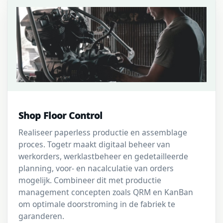
Shop Floor Control
Realiseer paperless productie en assemblage
proces. Togetr maakt digitaal beheer van
werkorders, werklastbeheer en gedetailleerde
planning, voor- en nacalculatie van orders
mogelijk. Combineer dit met productie
management concepten zoals QRM en KanBan
om optimale doorstroming in de fabriek te
garanderen.