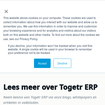
×
NL
EN
This website stores cookies on your computer. These cookies are used to
collect information about how you interact with our website and allow us to
remember you. We use this information in order to improve and customize
your browsing experience and for analytics and metrics about our visitors
TOGETR
both on this website and other media. To find out more about the cookies we
use, see our Privacy Policy.
Enterprise Resource
If you decline, your information won’t be tracked when you visit this
Planning
website. A single cookie will be used in your browser to remember
your preference not to be tracked.
Accept
Decline
Lees meer over Togetr ERP
Neem kennis van Togetr ERP via onze blogs, whitepapers en
artikelen in vakbladen.