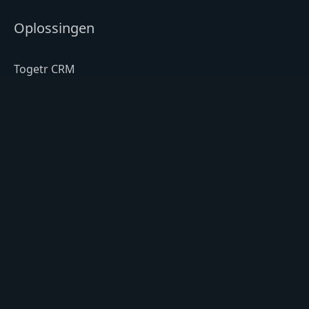
Oplossingen
Togetr CRM
Togetr ERP
Togetr Planning
Togetr Digital Factory
Togetr Product Configurator
Togetr Service
Contact
Lunet 6b, 3905 NW Veenendaal