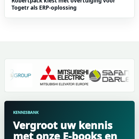
Robertpack kiest met overtuiging voor
Togetr als ERP-oplossing
KENNISBANK
Vergroot uw kennis
met onze E-books en