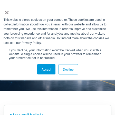
×
NL
EN
This website stores cookies on your computer. These cookies are used to
collect information about how you interact with our website and allow us to
remember you. We use this information in order to improve and customize
6 DECEMBER 2017
your browsing experience and for analytics and metrics about our visitors
5 redenen waarom
both on this website and other media. To find out more about the cookies we
use, see our Privacy Policy.
helemaal opnieuw
If you decline, your information won’t be tracked when you visit this
website. A single cookie will be used in your browser to remember
your preference not to be tracked.
beginnen met ERP
geen goed idee is
Accept
Decline