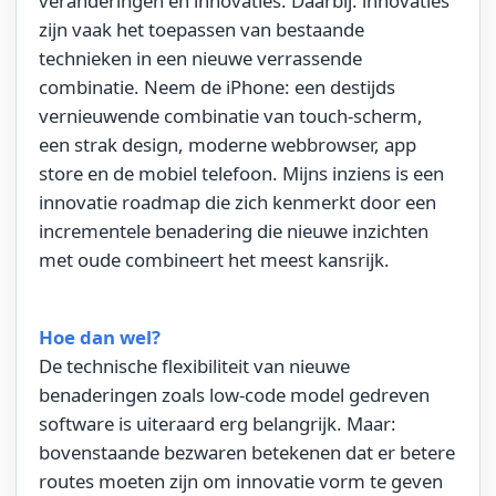
veranderingen en innovaties.
Daarbij: i
nnovaties
zijn vaak het toepassen van bestaande
technieken
in een nieuwe verrassende
combinatie
.
Neem d
e iPhone
: een destijds
vernieuwende
combinatie van touch-scherm,
een strak design, moderne
webbrowser
, app
store
en de mobiel telefoon
. Mijns inziens is een
innovatie roadmap die zich kenmerkt door een
incrementele benadering die nieuwe inzichten
met oude combineert het meest kansrijk.
Hoe dan wel?
De te
chnische flexibiliteit
van nieuwe
benaderingen zoals
low-code model gedreven
software
is uiteraard erg
belangrijk.
Maar:
b
ovenstaande bezwaren betekenen dat er betere
routes moeten zijn om innovatie vorm te geven