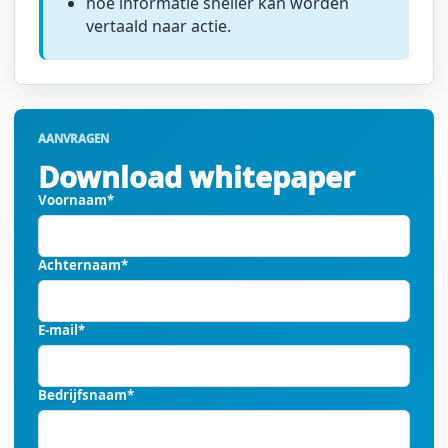
hoe informatie sneller kan worden
vertaald naar actie.
AANVRAGEN
Download whitepaper
Voornaam
*
Achternaam
*
E-mail
*
Bedrijfsnaam
*